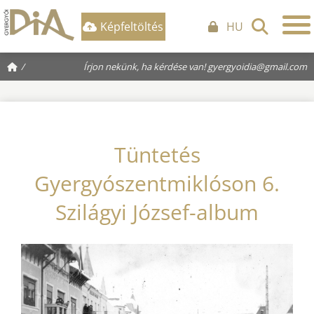
Képfeltöltés
HU
/
Írjon nekünk, ha kérdése van!
gyergyoidia@gmail.com
Tüntetés
Gyergyószentmiklóson 6.
Szilágyi József-album