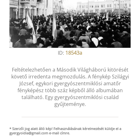
ID:
18543a
Feltételezhetően a Második Világháború kitörését
követő irredenta megmozdulás. A fénykép Szilágyi
József, egykori gyergyószentmiklósi amatőr
fényképész több száz képből álló albumában
található. Egy gyergyószentmiklósi család
gyűjteménye.
* Szerzői jog alatt álló kép! Felhasználásának kérelmezését küldje el a
gyergyoidia@gmail.com
e-mail
címre.