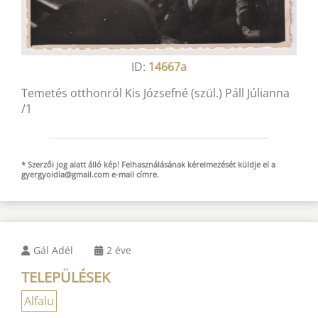
ID:
14667a
Temetés otthonról Kis Józsefné (szül.) Páll Júlianna
/1
* Szerzői jog alatt álló kép! Felhasználásának kérelmezését küldje el a
gyergyoidia@gmail.com
e-mail
címre.
Gál Adél
2 éve
TELEPÜLÉSEK
Alfalu