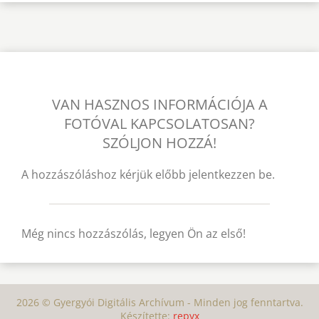
VAN HASZNOS INFORMÁCIÓJA A
FOTÓVAL KAPCSOLATOSAN?
SZÓLJON HOZZÁ!
A hozzászóláshoz kérjük előbb jelentkezzen be.
Még nincs hozzászólás, legyen Ön az első!
2026 © Gyergyói Digitális Archívum - Minden jog fenntartva.
Készítette:
repyx