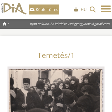
Képfeltöltés
HU
/
Írjon nekünk, ha kérdése van!
gyergyoidia@gmail.com
Temetés/1