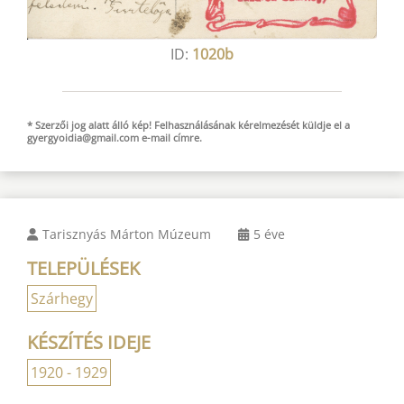
ID:
1020b
* Szerzői jog alatt álló kép! Felhasználásának kérelmezését küldje el a
gyergyoidia@gmail.com
e-mail
címre.
Tarisznyás Márton Múzeum
5 éve
TELEPÜLÉSEK
Szárhegy
KÉSZÍTÉS IDEJE
1920 - 1929