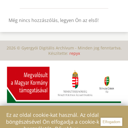
Még nincs hozzászólás, legyen Ön az első!
2026 © Gyergyói Digitális Archívum - Minden jog fenntartva.
Készítette:
repyx
Ez az oldal cookie-kat használ. Az oldal
böngészésével Ön elfogadja a cookie-k
Elfogadom
Szűrő