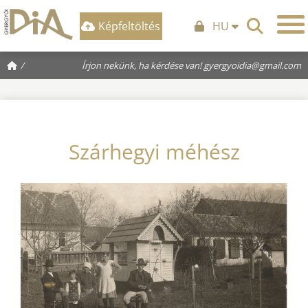
Képfeltöltés
HU
/
Írjon nekünk, ha kérdése van!
gyergyoidia@gmail.com
Szárhegyi méhész