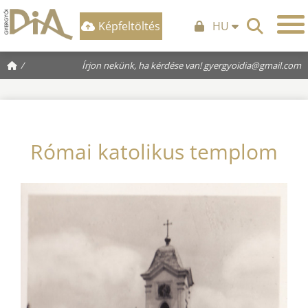
Képfeltöltés
HU
/
Írjon nekünk, ha kérdése van!
gyergyoidia@gmail.com
Római katolikus templom