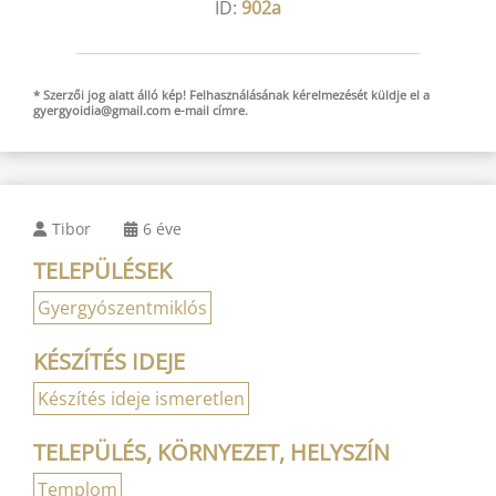
ID:
902a
* Szerzői jog alatt álló kép! Felhasználásának kérelmezését küldje el a
gyergyoidia@gmail.com
e-mail
címre.
Tibor
6 éve
TELEPÜLÉSEK
Gyergyószentmiklós
KÉSZÍTÉS IDEJE
Készítés ideje ismeretlen
TELEPÜLÉS, KÖRNYEZET, HELYSZÍN
Templom