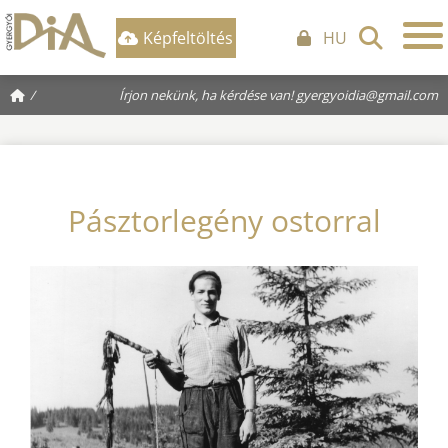
Képfeltöltés
HU
/
Írjon nekünk, ha kérdése van!
gyergyoidia@gmail.com
Pásztorlegény ostorral