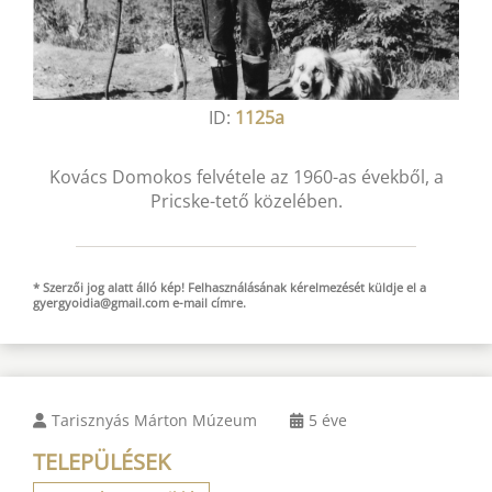
ID:
1125a
Kovács Domokos felvétele az 1960-as évekből, a
Pricske-tető közelében.
* Szerzői jog alatt álló kép! Felhasználásának kérelmezését küldje el a
gyergyoidia@gmail.com
e-mail
címre.
Tarisznyás Márton Múzeum
5 éve
TELEPÜLÉSEK