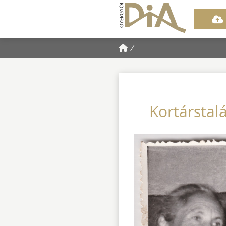
/
Kortárstal