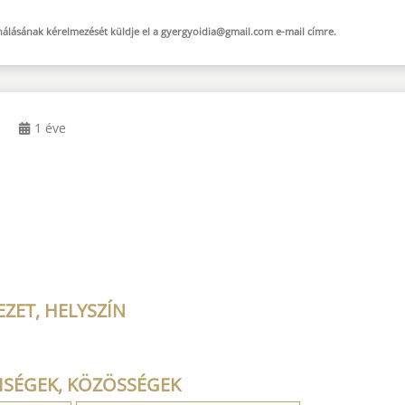
sználásának kérelmezését küldje el a
gyergyoidia@gmail.com
e-mail
címre.
1 éve
ZET, HELYSZÍN
ISÉGEK, KÖZÖSSÉGEK