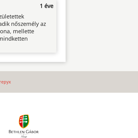
1 éve
zületettek
madik nőszemély az
ona, mellette
 mindketten
repyx