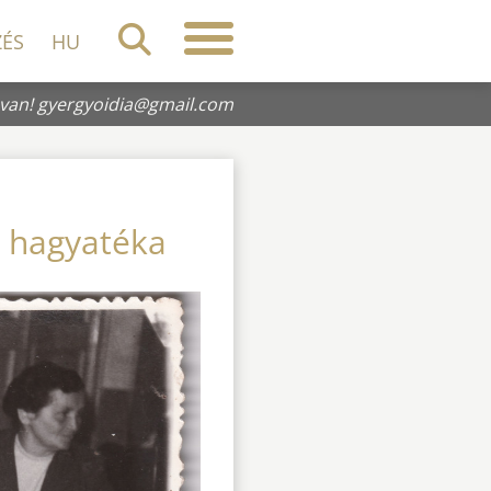
ZÉS
HU
 van!
gyergyoidia@gmail.com
z hagyatéka