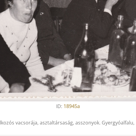
ID:
18945a
lkozós vacsorája, asztaltársaság, asszonyok. Gyergyóalfalu,