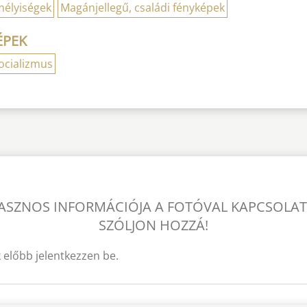
mélyiségek
Magánjellegű, családi fényképek
ÉPEK
ocializmus
ASZNOS INFORMÁCIÓJA A FOTÓVAL KAPCSOLA
SZÓLJON HOZZÁ!
 előbb jelentkezzen be.