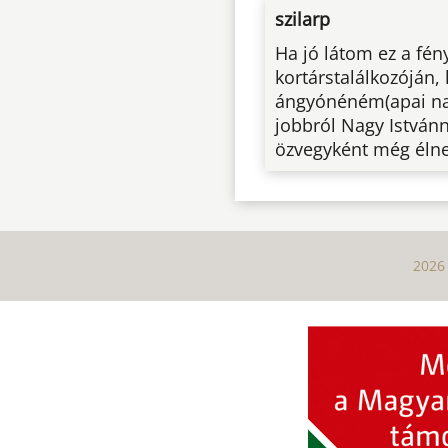
szilarp
Ha jó látom ez a fén
kortárstalálkozóján,
ángyónéném(apai nag
jobbról Nagy Istvánn
özvegyként még élne
2026 