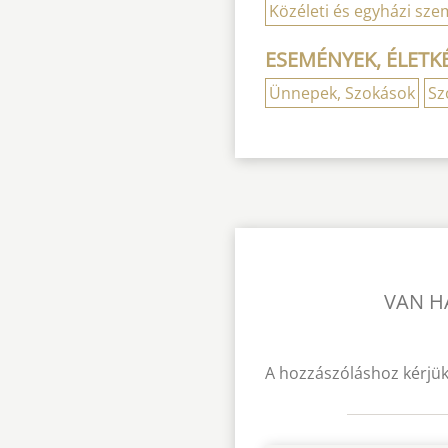
Közéleti és egyházi sze
ESEMÉNYEK, ÉLETK
Ünnepek, Szokások
Sz
VAN H
A hozzászóláshoz kérjük