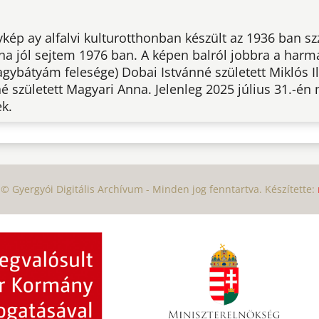
ykép ay alfalvi kulturotthonban készült az 1936 ban sz
 ha jól sejtem 1976 ban. A képen balról jobbra a har
ybátyám felesége) Dobai Istvánné született Miklós Il
é született Magyari Anna. Jelenleg 2025 július 31.-én
k.
© Gyergyói Digitális Archívum - Minden jog fenntartva. Készítette: