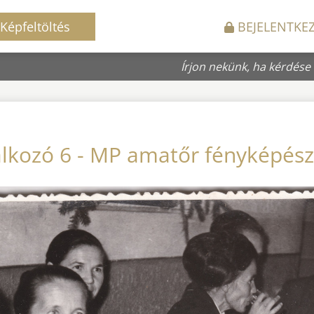
Képfeltöltés
BEJELENTKE
Írjon nekünk, ha kérdése
álkozó 6 - MP amatőr fényképés