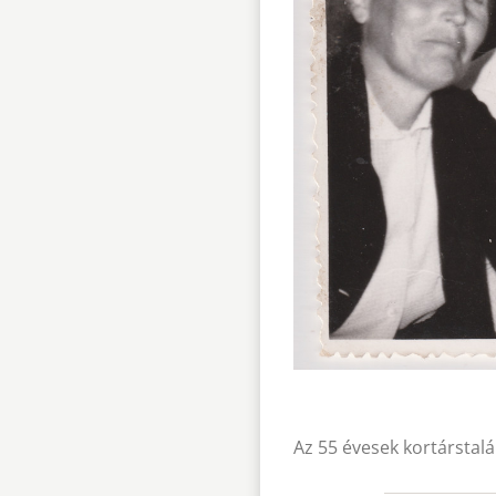
Az 55 évesek kortárstalá