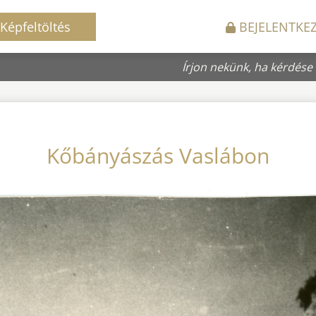
Képfeltöltés
BEJELENTKE
Írjon nekünk, ha kérdése
Kőbányászás Vaslábon