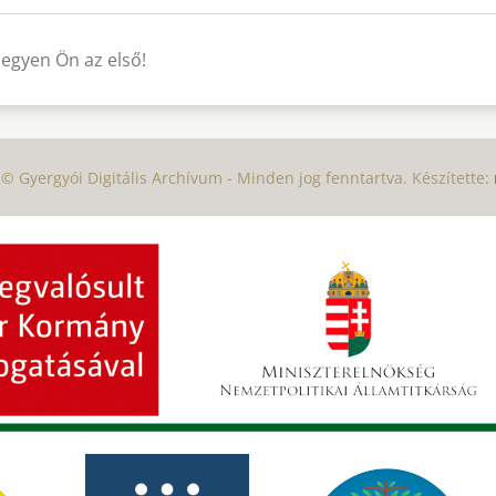
legyen Ön az első!
© Gyergyói Digitális Archívum - Minden jog fenntartva. Készítette: