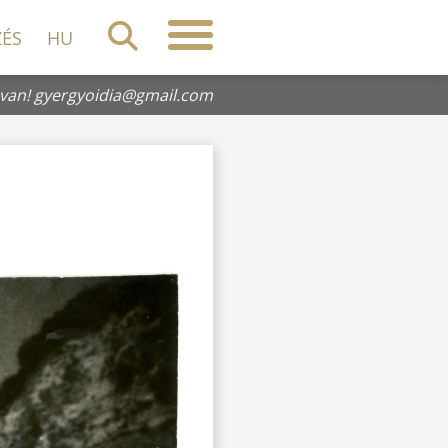
ZÉS
HU
 van!
gyergyoidia@gmail.com