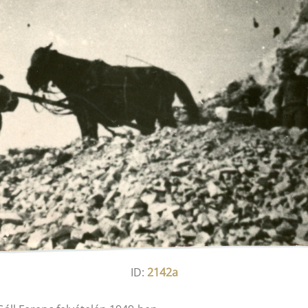
ID:
2142a