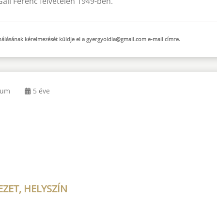
ll Ferenc felvételén 1949-ben.
sználásának kérelmezését küldje el a
gyergyoidia@gmail.com
e-mail
címre.
eum
5 éve
ZET, HELYSZÍN