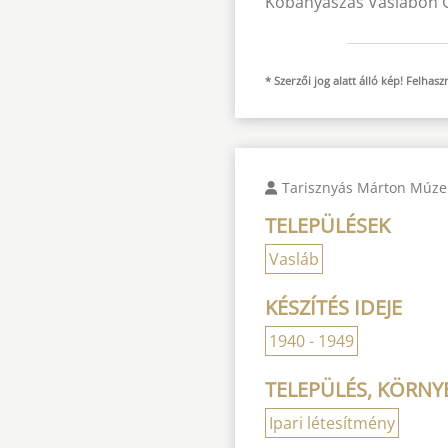
Kőbányászás Vaslábon Gá
* Szerzői jog alatt álló kép! Felha
Tarisznyás Márton Múz
TELEPÜLÉSEK
Vasláb
KÉSZÍTÉS IDEJE
1940 - 1949
TELEPÜLÉS, KÖRNYE
Ipari létesítmény