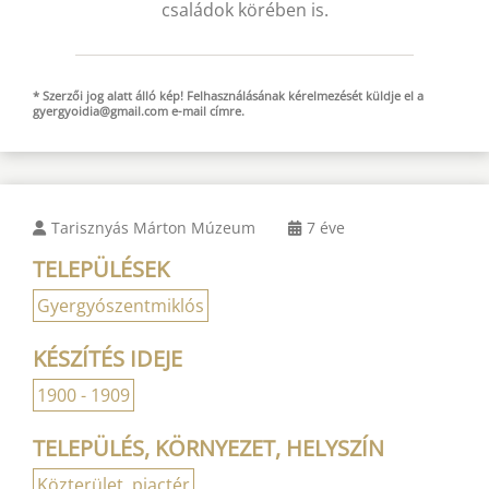
családok körében is.
* Szerzői jog alatt álló kép! Felhasználásának kérelmezését küldje el a
gyergyoidia@gmail.com
e-mail
címre.
Tarisznyás Márton Múzeum
7 éve
TELEPÜLÉSEK
Gyergyószentmiklós
KÉSZÍTÉS IDEJE
1900 - 1909
TELEPÜLÉS, KÖRNYEZET, HELYSZÍN
Közterület, piactér