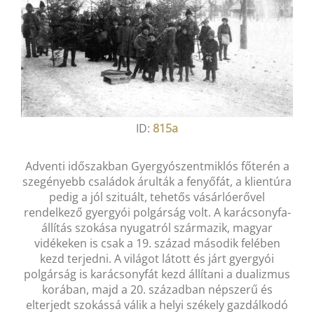
ID:
815a
Adventi időszakban Gyergyószentmiklós főterén a
szegényebb családok árulták a fenyőfát, a klientúra
pedig a jól szituált, tehetős vásárlóerővel
rendelkező gyergyói polgárság volt. A karácsonyfa-
állítás szokása nyugatról származik, magyar
vidékeken is csak a 19. század második felében
kezd terjedni. A világot látott és járt gyergyói
polgárság is karácsonyfát kezd állítani a dualizmus
korában, majd a 20. században népszerű és
elterjedt szokássá válik a helyi székely gazdálkodó