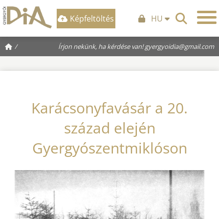
Képfeltöltés
HU
/
Írjon nekünk, ha kérdése van!
gyergyoidia@gmail.com
Karácsonyfavásár a 20.
század elején
Gyergyószentmiklóson