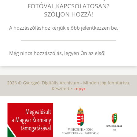
FOTÓVAL KAPCSOLATOSAN?
SZÓLJON HOZZÁ!
A hozzászóláshoz kérjük előbb jelentkezzen be.
Még nincs hozzászólás, legyen Ön az első!
2026 © Gyergyói Digitális Archívum - Minden jog fenntartva.
Készítette:
repyx