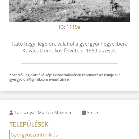
ID:
1119a
Itató hegyi legelőn, valahol a gyergyói hegyekben.
Kovács Domokos felvétele, 1960-as évek.
* Szerzői jog alatt álló kép! Felhasználásának kérelmezését küldje el a
gyergyoidia@gmail.com
e-mail
címre.
Tarisznyás Márton Múzeum
5 éve
TELEPÜLÉSEK
Gyergyószentmiklós