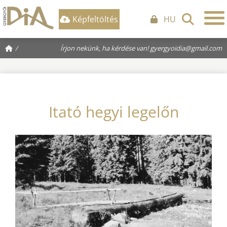
Képfeltöltés
HU
/
Írjon nekünk, ha kérdése van!
gyergyoidia@gmail.com
Itató hegyi legelőn