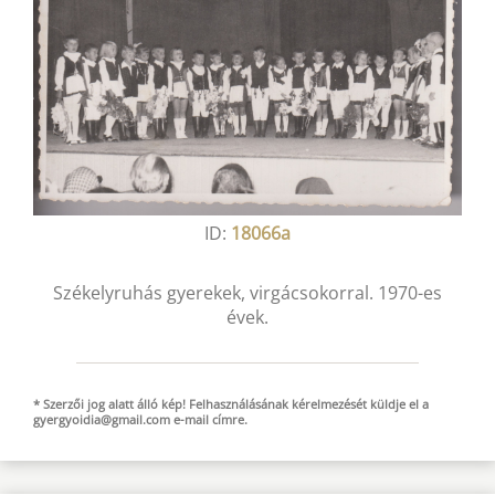
ID:
18066a
Székelyruhás gyerekek, virgácsokorral. 1970-es
évek.
* Szerzői jog alatt álló kép! Felhasználásának kérelmezését küldje el a
gyergyoidia@gmail.com
e-mail
címre.