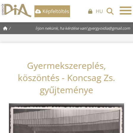
Képfeltöltés
HU
/
Írjon nekünk, ha kérdése van!
gyergyoidia@gmail.com
Gyermekszereplés,
köszöntés - Koncsag Zs.
gyűjteménye