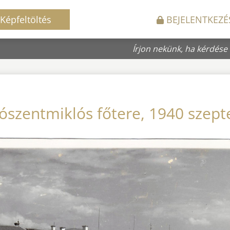
Képfeltöltés
BEJELENTKEZÉ
Írjon nekünk, ha kérdése
ószentmiklós főtere, 1940 szep