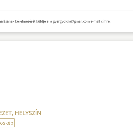
sználásának kérelmezését küldje el a
gyergyoidia@gmail.com
e-mail
címre.
ZET, HELYSZÍN
roskép