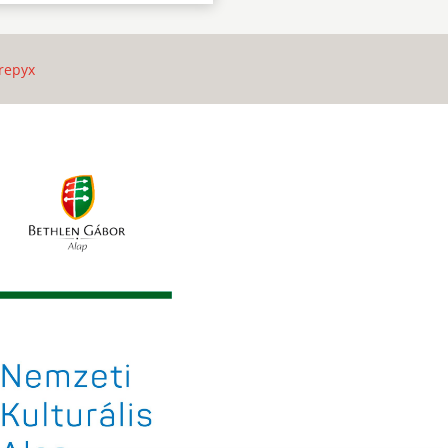
repyx