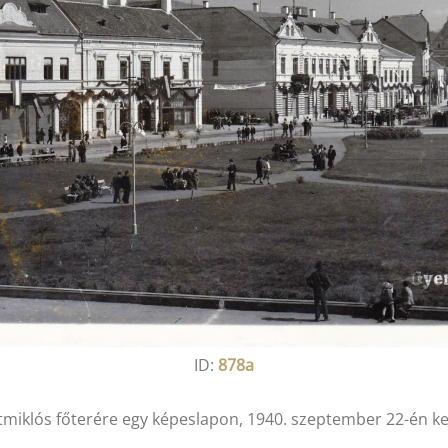
ID:
878a
tmiklós főterére egy képeslapon, 1940. szeptember 22-én ke