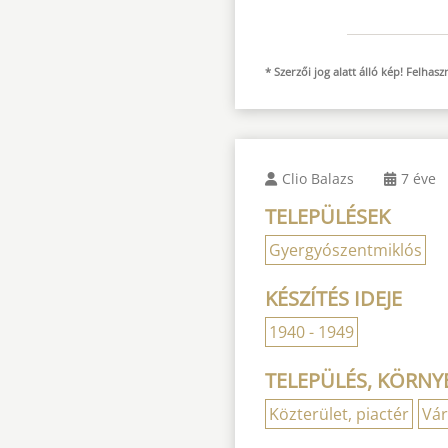
* Szerzői jog alatt álló kép! Felha
Clio Balazs
7 éve
TELEPÜLÉSEK
Gyergyószentmiklós
KÉSZÍTÉS IDEJE
1940 - 1949
TELEPÜLÉS, KÖRNYE
Közterület, piactér
Vá