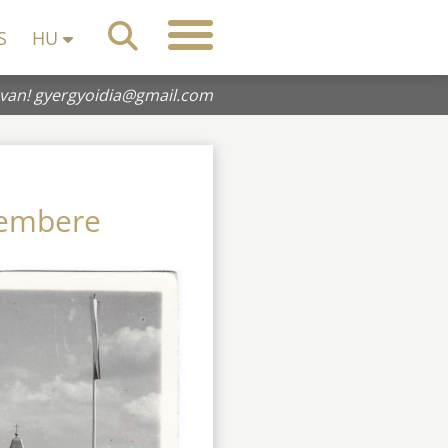
S
HU
 van!
gyergyoidia@gmail.com
tembere