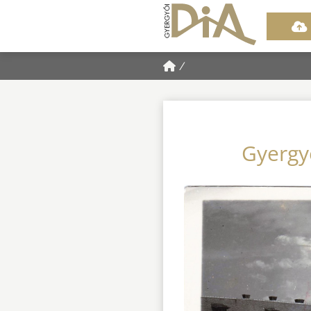
/
Gyergy