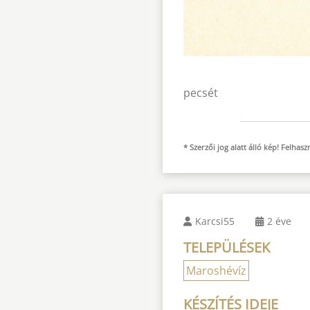
pecsét
* Szerzői jog alatt álló kép! Felha
Karcsi55
2 éve
TELEPÜLÉSEK
Maroshévíz
KÉSZÍTÉS IDEJE