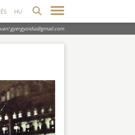
ZÉS
HU
 van!
gyergyoidia@gmail.com