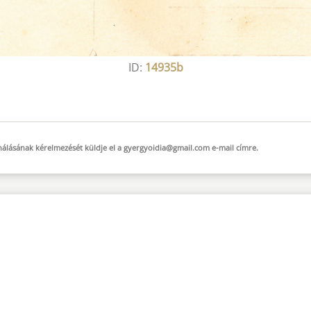
ID:
14935b
sználásának kérelmezését küldje el a
gyergyoidia@gmail.com
e-mail
címre.