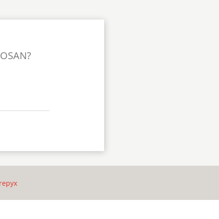
TOSAN?
repyx