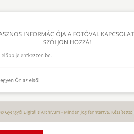
ASZNOS INFORMÁCIÓJA A FOTÓVAL KAPCSOLA
SZÓLJON HOZZÁ!
 előbb jelentkezzen be.
legyen Ön az első!
© Gyergyói Digitális Archívum - Minden jog fenntartva. Készítette: