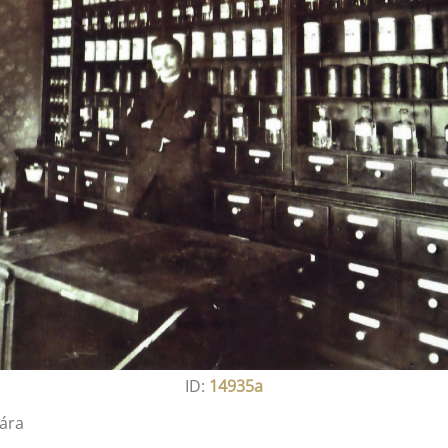
ID:
14935a
tára