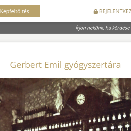
Képfeltöltés
BEJELENTKE
Írjon nekünk, ha kérdése
Gerbert Emil gyógyszertára