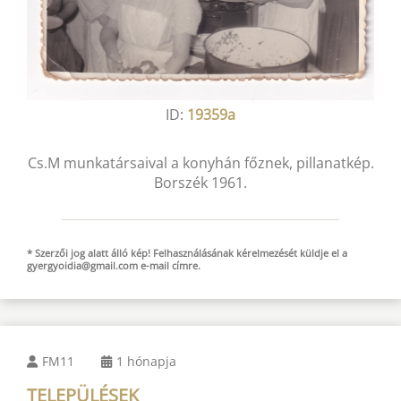
ID:
19359a
Cs.M munkatársaival a konyhán főznek, pillanatkép.
Borszék 1961.
* Szerzői jog alatt álló kép! Felhasználásának kérelmezését küldje el a
gyergyoidia@gmail.com
e-mail
címre.
FM11
1 hónapja
TELEPÜLÉSEK