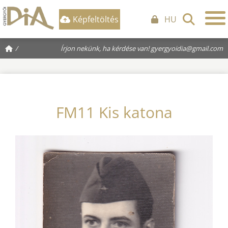
Képfeltöltés
HU
/
Írjon nekünk, ha kérdése van!
gyergyoidia@gmail.com
FM11 Kis katona