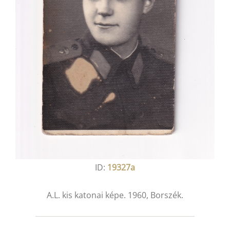
ID:
19327a
A.L. kis katonai képe. 1960, Borszék.