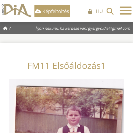
Képfeltöltés
HU
/
Írjon nekünk, ha kérdése van!
gyergyoidia@gmail.com
FM11 Elsőáldozás1