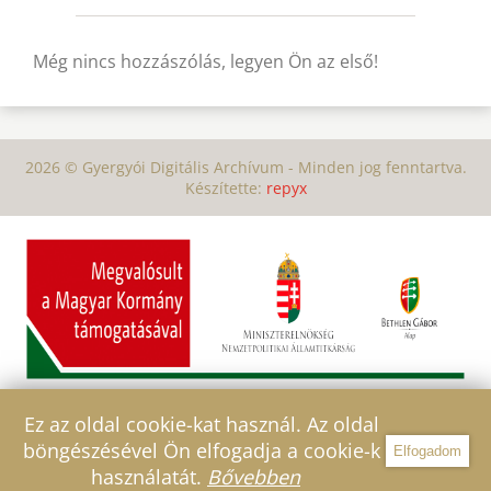
Még nincs hozzászólás, legyen Ön az első!
2026 © Gyergyói Digitális Archívum - Minden jog fenntartva.
Készítette:
repyx
Ez az oldal cookie-kat használ. Az oldal
böngészésével Ön elfogadja a cookie-k
Elfogadom
Szűrő
használatát.
Bővebben