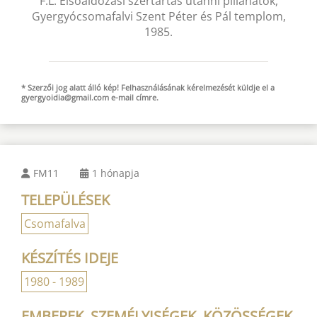
F.L. Elsőáldozási szertartás utánni pillanatok,
Gyergyócsomafalvi Szent Péter és Pál templom,
1985.
* Szerzői jog alatt álló kép! Felhasználásának kérelmezését küldje el a
gyergyoidia@gmail.com
e-mail
címre.
FM11
1 hónapja
TELEPÜLÉSEK
Csomafalva
KÉSZÍTÉS IDEJE
1980 - 1989
EMBEREK, SZEMÉLYISÉGEK, KÖZÖSSÉGEK