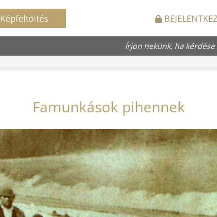
Képfeltöltés
BEJELENTKE
Írjon nekünk, ha kérdése
Famunkások pihennek