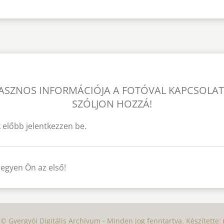
ASZNOS INFORMÁCIÓJA A FOTÓVAL KAPCSOLA
SZÓLJON HOZZÁ!
 előbb jelentkezzen be.
legyen Ön az első!
© Gyergyói Digitális Archívum - Minden jog fenntartva. Készítette: