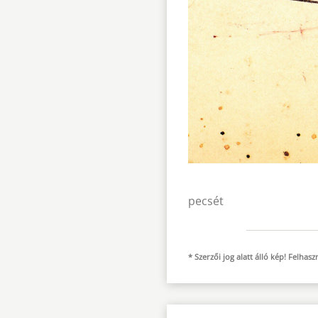
pecsét
* Szerzői jog alatt álló kép! Felha