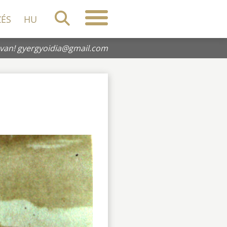
ZÉS
HU
 van!
gyergyoidia@gmail.com