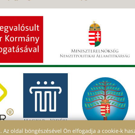
l. Az oldal böngészésével Ön elfogadja a cookie-k has