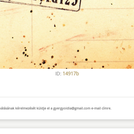
ID:
14917b
sználásának kérelmezését küldje el a
gyergyoidia@gmail.com
e-mail
címre.