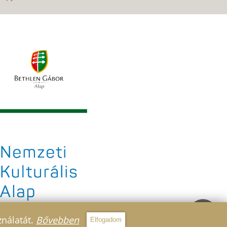
ználatát.
Bővebben
Elfogadom