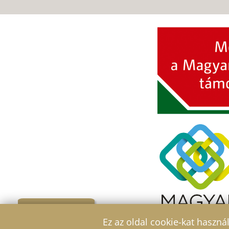
Szűrő
Ez az oldal cookie-kat haszná