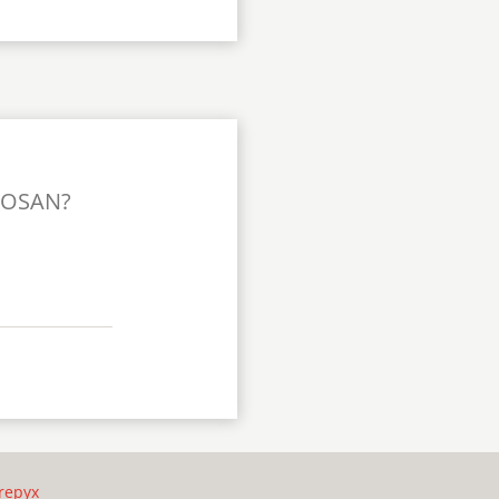
TOSAN?
repyx