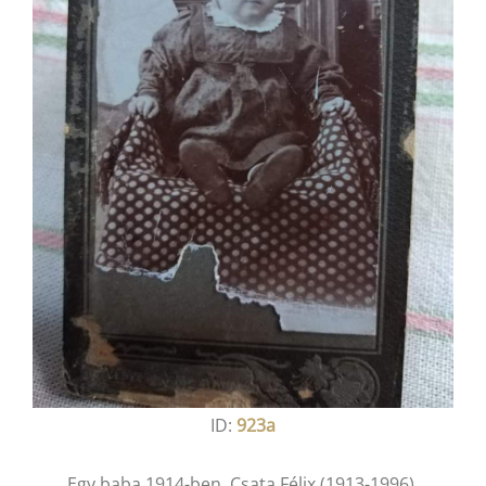
ID:
923a
Egy baba 1914-ben. Csata Félix (1913-1996),