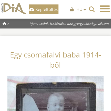
Képfeltöltés
HU
/
Írjon nekünk, ha kérdése van!
gyergyoidia@gmail.com
Egy csomafalvi baba 1914-
ből