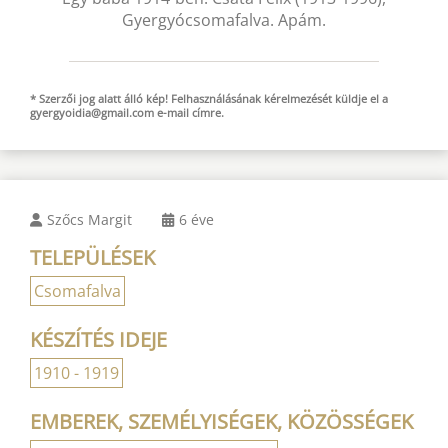
Gyergyócsomafalva. Apám.
* Szerzői jog alatt álló kép! Felhasználásának kérelmezését küldje el a
gyergyoidia@gmail.com
e-mail
címre.
Szőcs Margit
6 éve
TELEPÜLÉSEK
Csomafalva
KÉSZÍTÉS IDEJE
1910 - 1919
EMBEREK, SZEMÉLYISÉGEK, KÖZÖSSÉGEK