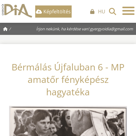
Képfeltöltés
HU
/
Írjon nekünk, ha kérdése van!
gyergyoidia@gmail.com
Bérmálás Újfaluban 6 - MP
amatőr fényképész
hagyatéka