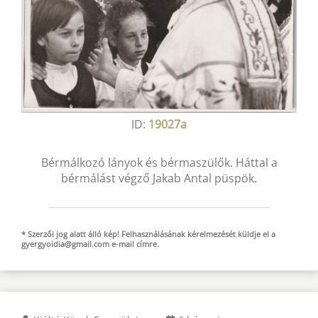
ID:
19027a
Bérmálkozó lányok és bérmaszülők. Háttal a
bérmálást végző Jakab Antal püspök.
* Szerzői jog alatt álló kép! Felhasználásának kérelmezését küldje el a
gyergyoidia@gmail.com
e-mail
címre.