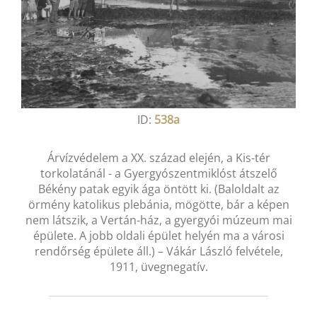
ID:
538a
Árvízvédelem a XX. század elején, a Kis-tér
torkolatánál - a Gyergyószentmiklóst átszelő
Békény patak egyik ága öntött ki. (Baloldalt az
örmény katolikus plebánia, mögötte, bár a képen
nem látszik, a Vertán-ház, a gyergyói múzeum mai
épülete. A jobb oldali épület helyén ma a városi
rendőrség épülete áll.) – Vákár László felvétele,
1911, üvegnegatív.