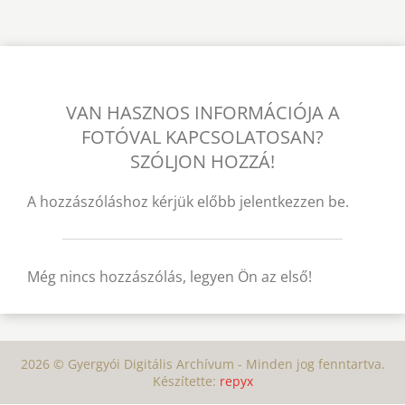
VAN HASZNOS INFORMÁCIÓJA A
FOTÓVAL KAPCSOLATOSAN?
SZÓLJON HOZZÁ!
A hozzászóláshoz kérjük előbb jelentkezzen be.
Még nincs hozzászólás, legyen Ön az első!
2026 © Gyergyói Digitális Archívum - Minden jog fenntartva.
Készítette:
repyx