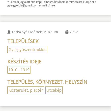
* Szerzői jog alatt álló kép! Felhasználásának kérelmezését küldje el a
gyergyoidia@gmail.com
e-mail
címre.
Tarisznyás Márton Múzeum
7 éve
TELEPÜLÉSEK
Gyergyószentmiklós
KÉSZÍTÉS IDEJE
1910 - 1919
TELEPÜLÉS, KÖRNYEZET, HELYSZÍN
Közterület, piactér
Utcakép