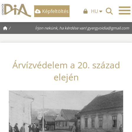
Képfeltöltés
HU
/
Írjon nekünk, ha kérdése van!
gyergyoidia@gmail.com
Árvízvédelem a 20. század
elején