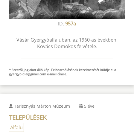
ID:
957a
Vásár Gyergyóalfaluban, az 1960-as években.
Kovács Domokos felvétele.
* Szerzői jog alatt álló kép! Felhasználásának kérelmezését küldje el a
gyergyoidia@gmail.com
e-mail
címre.
Tarisznyás Márton Múzeum
5 éve
TELEPÜLÉSEK
Alfalu