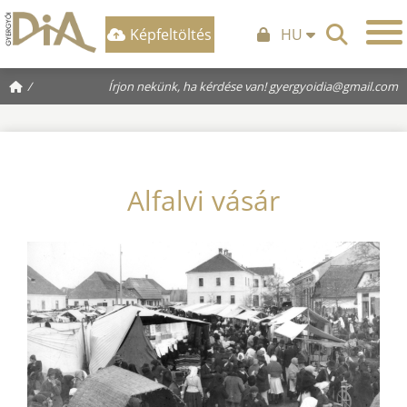
Képfeltöltés
HU
/
Írjon nekünk, ha kérdése van!
gyergyoidia@gmail.com
Alfalvi vásár