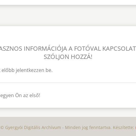
ASZNOS INFORMÁCIÓJA A FOTÓVAL KAPCSOLA
SZÓLJON HOZZÁ!
 előbb jelentkezzen be.
legyen Ön az első!
© Gyergyói Digitális Archívum - Minden jog fenntartva. Készítette: