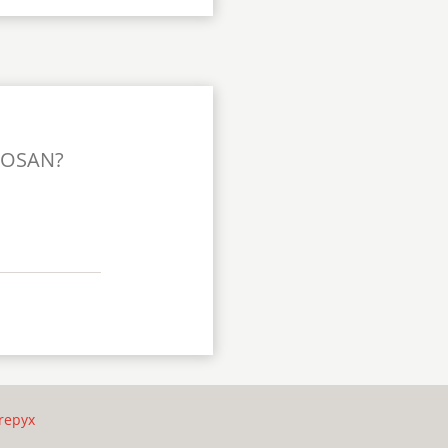
TOSAN?
repyx