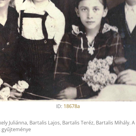
ID:
18678a
ely Juliánna, Bartalis Lajos, Bartalis Teréz, Bartalis Mihály. 
k gyűjteménye