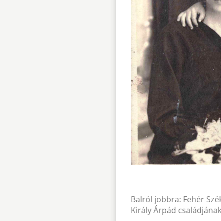
Balról jobbra: Fehér Szék
Király Árpád családjána