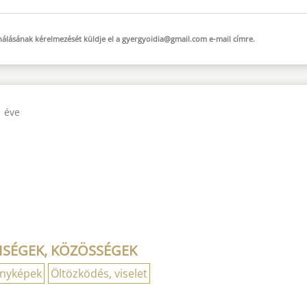
sználásának kérelmezését küldje el a
gyergyoidia@gmail.com
e-mail
címre.
1 éve
ISÉGEK, KÖZÖSSÉGEK
ényképek
Öltözködés, viselet