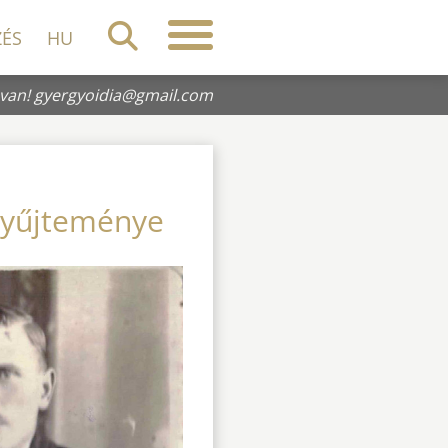
ZÉS
HU
 van!
gyergyoidia@gmail.com
 gyűjteménye