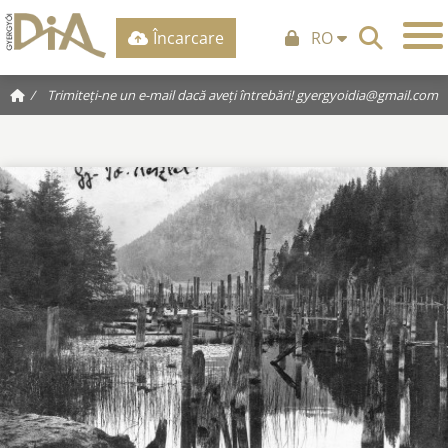
Încarcare
RO
/
Trimiteți-ne un e-mail dacă aveți întrebări!
gyergyoidia@gmail.com