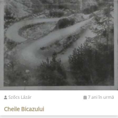
Szőcs Lázár
7 ani în urmă
Cheile Bicazului