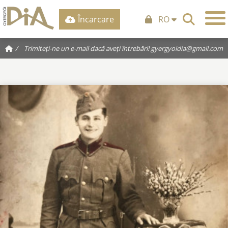
Încarcare
RO
/
Trimiteți-ne un e-mail dacă aveți întrebări!
gyergyoidia@gmail.com