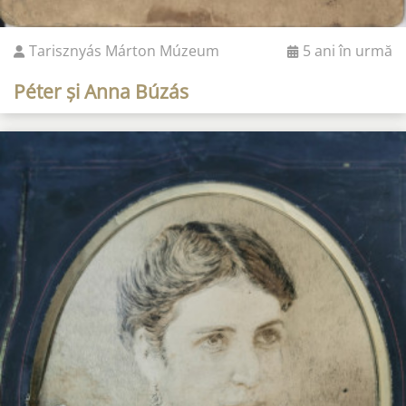
Tarisznyás Márton Múzeum
5 ani în urmă
Péter și Anna Búzás