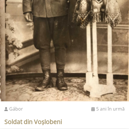
Gábor
5 ani în urmă
Soldat din Voșlobeni