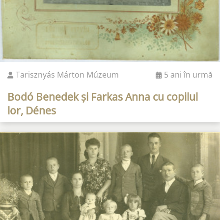
Tarisznyás Márton Múzeum
5 ani în urmă
Bodó Benedek și Farkas Anna cu copilul
lor, Dénes