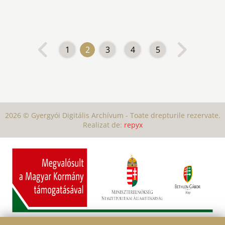
1
2
3
4
5
2026 © Gyergyói Digitális Archívum - Toate drepturile rezervate.
Realizat de:
repyx