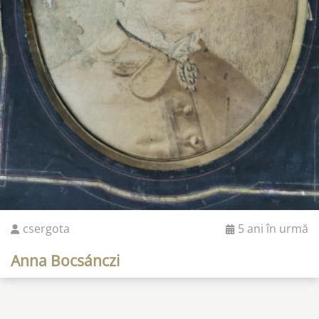
csergota
5 ani în urmă
Anna Bocsánczi