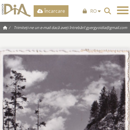
Încarcare
RO
/
Trimiteți-ne un e-mail dacă aveți întrebări!
gyergyoidia@gmail.com