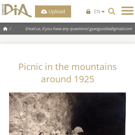
Upload
EN
/
Email us, if you have any questions!
gyergyoidia@gmail.com
Picnic in the mountains
around 1925