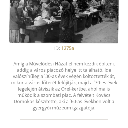
ID:
1275a
Amíg a Művelődési Házat el nem kezdik építeni,
addig a város piacozó helye itt található. Ide
valószínűleg a `30-as évek végén költöztették át,
mikor a város főterét felújítják, majd a `70-es évek
legelején átviszik az Orel-kertbe, ahol ma is
működik a szombati piac. A felvételt Kovács
Domokos készítette, aki a `60-as években volt a
gyergyói múzeum igazgatója.