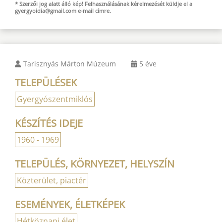
* Szerzői jog alatt álló kép! Felhasználásának kérelmezését küldje el a
gyergyoidia@gmail.com
e-mail
címre.
Tarisznyás Márton Múzeum
5 éve
TELEPÜLÉSEK
Gyergyószentmiklós
KÉSZÍTÉS IDEJE
1960 - 1969
TELEPÜLÉS, KÖRNYEZET, HELYSZÍN
Közterület, piactér
ESEMÉNYEK, ÉLETKÉPEK
Hétköznapi élet