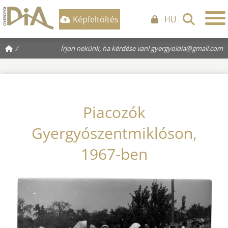
Képfeltöltés
HU
/
Írjon nekünk, ha kérdése van!
gyergyoidia@gmail.com
Piacozók
Gyergyószentmiklóson,
1967-ben