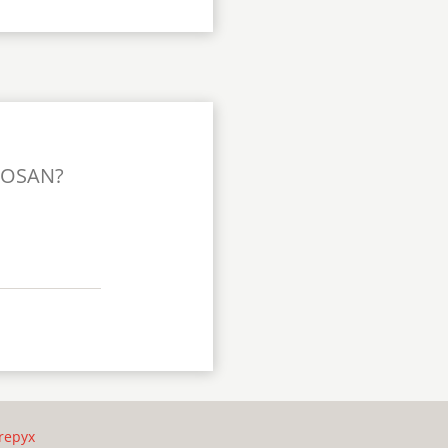
TOSAN?
repyx