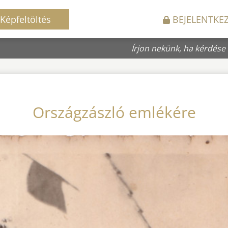
Képfeltöltés
BEJELENTKE
Írjon nekünk, ha kérdése
Országzászló emlékére