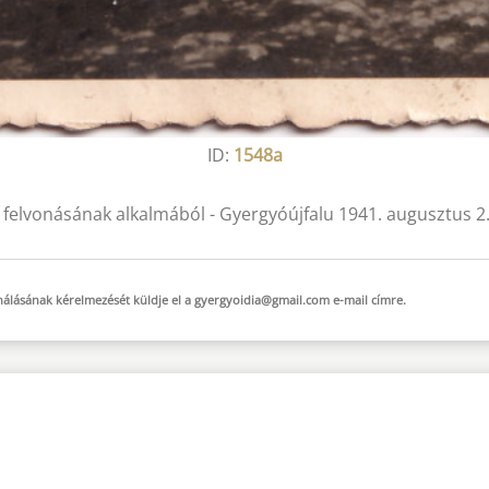
ID:
1548a
 felvonásának alkalmából - Gyergyóújfalu 1941. augusztus 2
sználásának kérelmezését küldje el a
gyergyoidia@gmail.com
e-mail
címre.