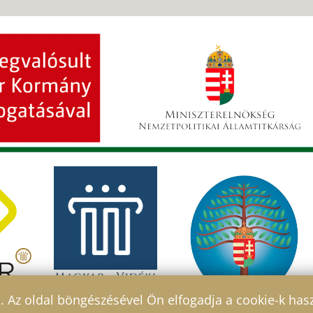
l. Az oldal böngészésével Ön elfogadja a cookie-k has