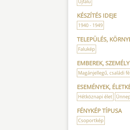
Újfalu
KÉSZÍTÉS IDEJE
1940 - 1949
TELEPÜLÉS, KÖRNYE
Falukép
EMBEREK, SZEMÉLY
Magánjellegű, családi f
ESEMÉNYEK, ÉLETK
Hétköznapi élet
Ünnep
FÉNYKÉP TÍPUSA
Csoportkép