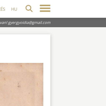
ZÉS
HU
 van!
gyergyoidia@gmail.com