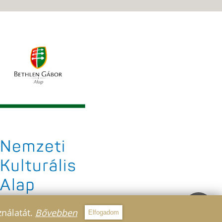
ználatát.
Bővebben
Elfogadom