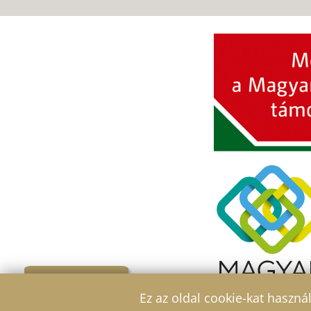
Szűrő
Ez az oldal cookie-kat haszná