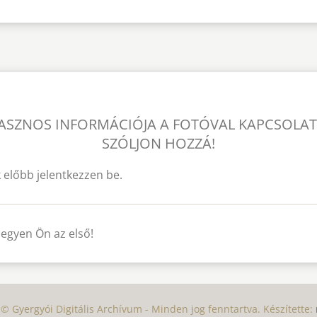
ASZNOS INFORMÁCIÓJA A FOTÓVAL KAPCSOLA
SZÓLJON HOZZÁ!
 előbb jelentkezzen be.
legyen Ön az első!
© Gyergyói Digitális Archívum - Minden jog fenntartva. Készítette: