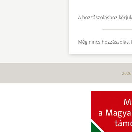
A hozzászóláshoz kérjük
Még nincs hozzászólás, 
2026 