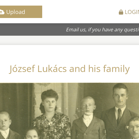
Upload
LOGI
Email us, if you have any quest
József Lukács and his family