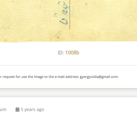
ID:
1008b
 request for use the image to the e-mail address:
gyergyoidia@gmail.com
.
eum
5 years ago