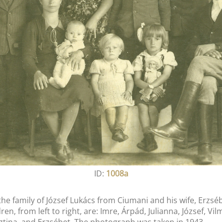
ID:
1008a
e family of József Lukács from Ciumani and his wife, Erzsé
n, from left to right, are: Imre, Árpád, Julianna, József, Vil
sztina, and Erzsébet. The photograph was taken in 1943.