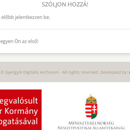
SZÓLJON HOZZÁ!
 előbb jelentkezzen be.
legyen Ön az első!
© Gyergyói Digitális Archívum - All rights reserved. Developed by: