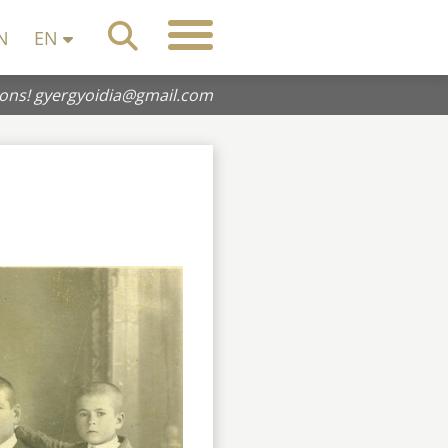
N
EN
ions!
gyergyoidia@gmail.com