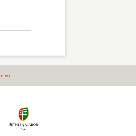
repyx