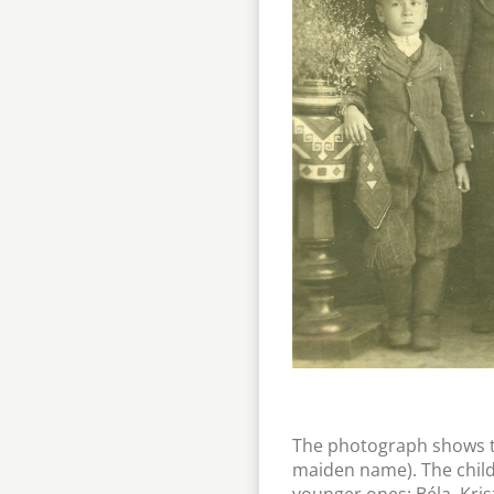
The photograph shows th
maiden name). The childre
younger ones: Béla, Kri