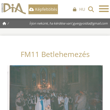
Képfeltöltés
HU
/
Írjon nekünk, ha kérdése van!
gyergyoidia@gmail.com
FM11 Betlehemezés