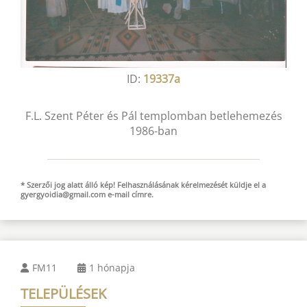
ID:
19337a
F.L. Szent Péter és Pál templomban betlehemezés
1986-ban
* Szerzői jog alatt álló kép! Felhasználásának kérelmezését küldje el a
gyergyoidia@gmail.com
e-mail
címre.
FM11
1 hónapja
TELEPÜLÉSEK