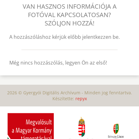
VAN HASZNOS INFORMÁCIÓJA A
FOTÓVAL KAPCSOLATOSAN?
SZÓLJON HOZZÁ!
A hozzászóláshoz kérjük előbb jelentkezzen be.
Még nincs hozzászólás, legyen Ön az első!
2026 © Gyergyói Digitális Archívum - Minden jog fenntartva.
Készítette:
repyx