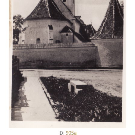
ID:
905a