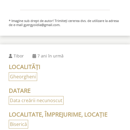
* Imagine sub drept de autor! Trimiteți cererea dvs. de utilizare la adresa
de e-mail
gyergyoidia@gmail.com
.
Tibor
7 ani în urmă
LOCALITĂȚI
Gheorgheni
DATARE
Data creării necunoscut
LOCALITATE, ÎMPREJURIME, LOCAȚIE
Biserică