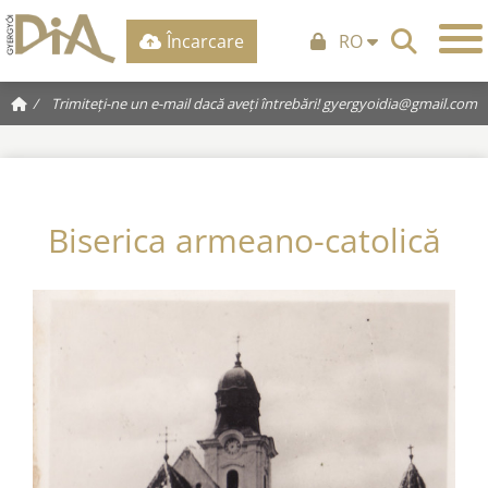
Încarcare
RO
/
Trimiteți-ne un e-mail dacă aveți întrebări!
gyergyoidia@gmail.com
Biserica armeano-catolică