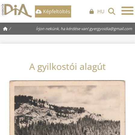
Képfeltöltés
HU
/
Írjon nekünk, ha kérdése van!
gyergyoidia@gmail.com
A gyilkostói alagút