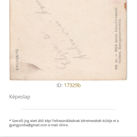
ID:
17329b
Képeslap
* Szerzői jog alatt álló kép! Felhasználásának kérelmezését küldje el a
gyergyoidia@gmail.com
e-mail
címre.