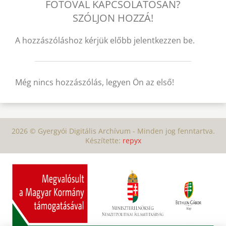
FOTÓVAL KAPCSOLATOSAN?
SZÓLJON HOZZÁ!
A hozzászóláshoz kérjük előbb jelentkezzen be.
Még nincs hozzászólás, legyen Ön az első!
2026 © Gyergyói Digitális Archívum - Minden jog fenntartva.
Készítette:
repyx