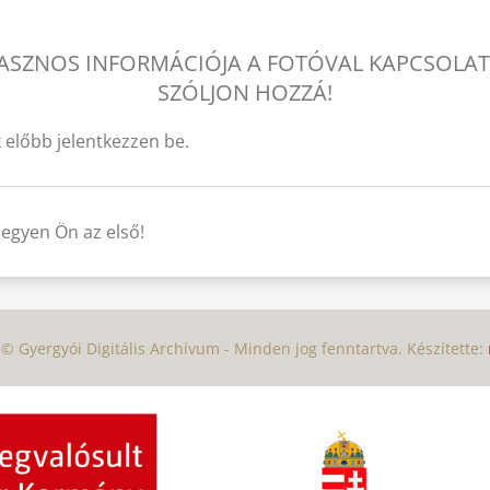
ASZNOS INFORMÁCIÓJA A FOTÓVAL KAPCSOLA
SZÓLJON HOZZÁ!
 előbb jelentkezzen be.
legyen Ön az első!
© Gyergyói Digitális Archívum - Minden jog fenntartva. Készítette: