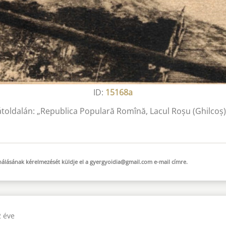
ID:
15168a
hátoldalán: „Republica Populară Romînă, Lacul Roșu (Ghilcoș) 
sználásának kérelmezését küldje el a
gyergyoidia@gmail.com
e-mail
címre.
2 éve