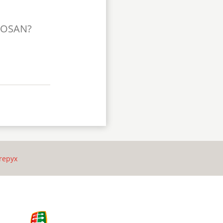
TOSAN?
repyx