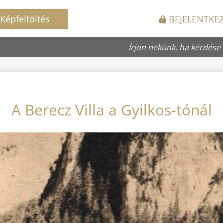
Képfeltöltés
BEJELENTKE
Írjon nekünk, ha kérdése
A Berecz Villa a Gyilkos-tónál