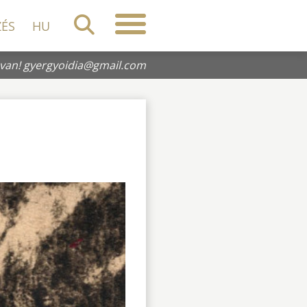
ZÉS
HU
 van!
gyergyoidia@gmail.com